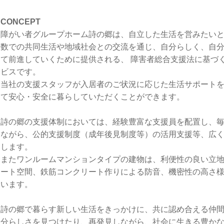
CONCEPT
障がい者グループホーム詩の郷は、自立した生活を営みたい
数での共同生活や地域社会との交流を通じ、自分らしく、自
て前進していくために提供される、 障害者総合支援法に基づ
ビスです。
当社の支援スタッフが入居者のご状況に応じた生活サポート
て安心・安全に暮らしていただくことができます。
詩の郷の支援体制においては、経験豊富な支援員を配置し、
ながら、公的支援制度（成年後見制度等）の活用支援等、広
します。
またワンルームマンションタイプの建物は、利便性の良い立
ート空間、鉄筋コンクリート作りによる防音、機密性の高さ
います。
詩の郷で暮らす新しい生活をきっかけに、共に認め合える仲
分らしさを見つけたり、再発見しながら、社会に生きる豊か