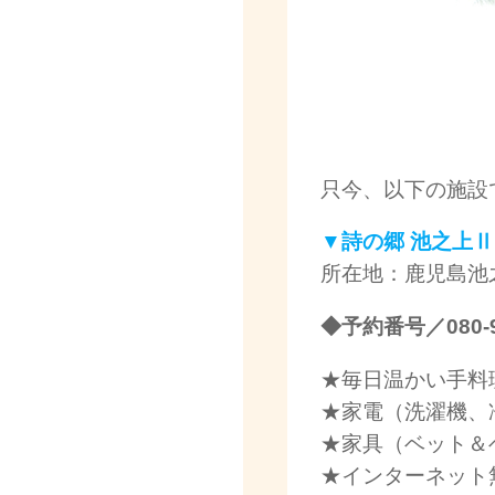
只今、以下の施設
▼詩の郷 池之上Ⅱ
所在地：鹿児島池
◆予約番号／080-97
★毎日温かい手料理
★家電（洗濯機、
★家具（ベット＆
★インターネット