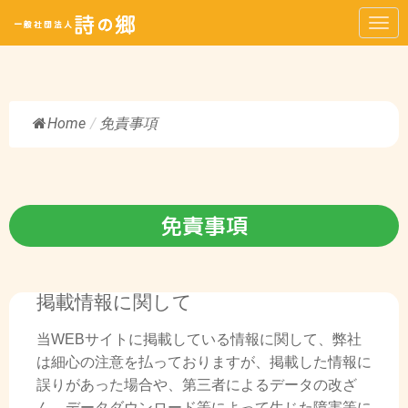
N
a
v
i
Home
/
免責事項
g
a
t
i
免責事項
o
n
掲載情報に関して
当WEBサイトに掲載している情報に関して、弊社
は細心の注意を払っておりますが、掲載した情報に
誤りがあった場合や、第三者によるデータの改ざ
ん、データダウンロード等によって生じた障害等に