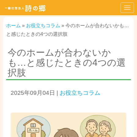
N
a
ホーム
»
お役立ちコラム
»
今のホームが合わないかも…
v
と感じたときの4つの選択肢
i
g
今のホームが合わないか
a
も…と感じたときの4つの選
t
i
択肢
o
n
2025年09月04日
|
お役立ちコラム